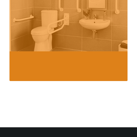
Palina di Percorso
Arredo Urbano
Chiusini e Caditoie
Accessori per Wc Disabili
Paracolpi – Paraspigoli